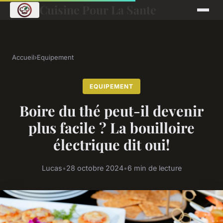
Cuisine Pour La Sante
Accueil
›
Equipement
EQUIPEMENT
Boire du thé peut-il devenir
plus facile ? La bouilloire
électrique dit oui!
Lucas
•
28 octobre 2024
•
6 min de lecture